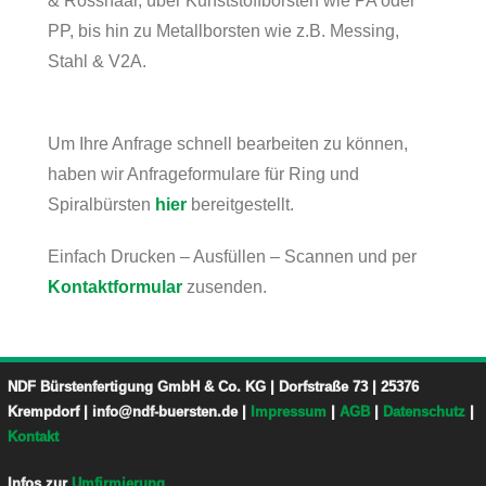
& Rosshaar, über Kunststoffborsten wie PA oder
PP, bis hin zu Metallborsten wie z.B. Messing,
Stahl & V2A.
Um Ihre Anfrage schnell bearbeiten zu können,
haben wir Anfrageformulare für Ring und
Spiralbürsten
hier
bereitgestellt.
Einfach Drucken – Ausfüllen – Scannen und per
Kontaktformular
zusenden.
NDF Bürstenfertigung GmbH & Co. KG | Dorfstraße 73 | 25376
Krempdorf | info@ndf-buersten.de |
Impressum
|
AGB
|
Datenschutz
|
Kontakt
Infos zur
Umfirmierung