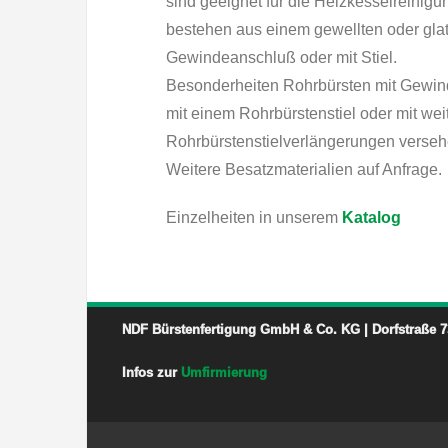
sind geeignet für die Heizkesselreinigu
bestehen aus einem gewellten oder glat
Gewindeanschluß oder mit Stiel.
Besonderheiten Rohrbürsten mit Gewi
mit einem Rohrbürstenstiel oder mit wei
Rohrbürstenstielverlängerungen verse
Weitere Besatzmaterialien auf Anfrage.
Einzelheiten in unserem
Katalog
NDF Bürstenfertigung GmbH & Co. KG | Dorfstraße 7
Infos zur
Umfirmierung