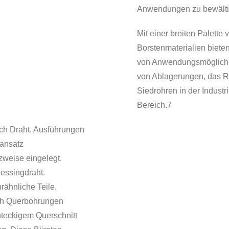
Anwendungen zu bewälti
Mit einer breiten Palett
Borstenmaterialien biete
von Anwendungsmöglichkei
von Ablagerungen, das R
Siedrohren in der Indust
Bereich.7
fach Draht. Ausführungen
eansatz
zweise eingelegt.
essingdraht.
rähnliche Teile,
uch Querbohrungen
hteckigem Querschnitt