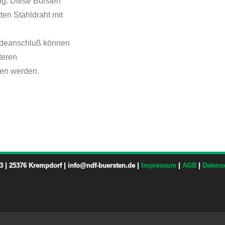
ng. Diese Bürsten
ten Stahldraht mit
ndeanschluß können
teren
hen werden.
3 | 25376 Krempdorf | info@ndf-buersten.de |
Impressum
|
AGB
|
Datens