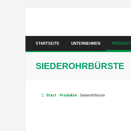
Skip
to
content
STARTSEITE
UNTERNEHMEN
PRODUKT
SIEDEROHRBÜRSTE
Start
|
Produkte
|
Siederohrbürste