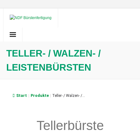
Skip
to
content
TELLER- / WALZEN- /
LEISTENBÜRSTEN
Start
|
Produkte
|
Teller- / Walzen- /...
Tellerbürste